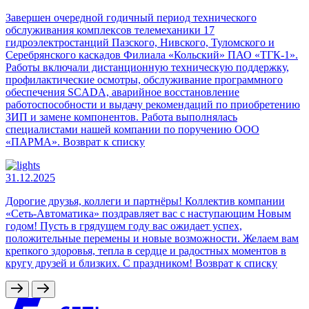
Завершен очередной годичный период технического
обслуживания комплексов телемеханики 17
гидроэлектростанций Пазского, Нивского, Туломского и
Серебрянского каскадов Филиала «Кольский» ПАО «ТГК-1».
Работы включали дистанционную техническую поддержку,
профилактические осмотры, обслуживание программного
обеспечения SCADA, аварийное восстановление
работоспособности и выдачу рекомендаций по приобретению
ЗИП и замене компонентов. Работа выполнялась
специалистами нашей компании по поручению ООО
«ПАРМА». Возврат к списку
31.12.2025
Дорогие друзья, коллеги и партнёры! Коллектив компании
«Сеть-Автоматика» поздравляет вас с наступающим Новым
годом! Пусть в грядущем году вас ожидает успех,
положительные перемены и новые возможности. Желаем вам
крепкого здоровья, тепла в сердце и радостных моментов в
кругу друзей и близких. С праздником! Возврат к списку